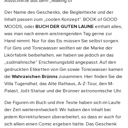
Ausschnitte aus dem „Making of“
Der Name des Geschenks, die Begleittexte und der
Inhalt passen zum „coolen Konzept“. BOOK of GOOD
MOODS, oder
BUCH DER GUTEN LAUNE
enthält alles,
was man nach einem anstrengenden Tag gerne zur
Hand nimmt. Nur für das Eis müssen Sie selbst sorgen.
Für Gins und Tonicwasser wollten wir die Marke der
Likörfabrik beibehalten, wir haben sie jedoch an das
„südmährische“ Erscheinungsbild angepasst. Auf den
gedruckten Etiketten von Gin sowie Tonicwasser kamen
die
Wahrzeichen Brünns
zusammen. Hier finden Sie die
Villa Tugendhat, das Alte Rathaus, A-Z-Tour, den M-
Palast, Jošt-Statue und die Brünner astronomische Uhr.
Die Figuren im Buch und ihre Texte haben sich im Laufe
der Zeit weiterentwickelt. Wir haben den Inhalt bei
jedem Korrekturlesen überarbeitet, so dass er auch für
sich allein einen Comic ergeben hätte. Das Geschenk